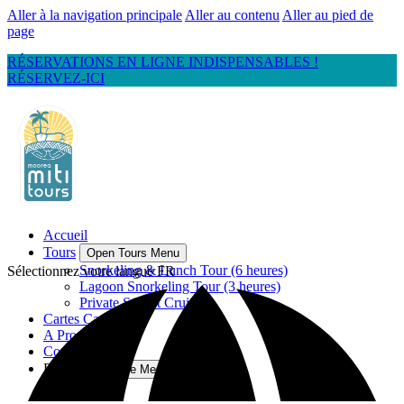
Aller à la navigation principale
Aller au contenu
Aller au pied de
page
RÉSERVATIONS EN LIGNE INDISPENSABLES !
RÉSERVEZ-ICI
Accueil
Tours
Open Tours Menu
Snorkeling & Lunch Tour (6 heures)
Sélectionnez votre langue
FR
Lagoon Snorkeling Tour (3 heures)
Private Sunset Cruise
Cartes Cadeaux
A Propos
Contact
Plus
Open More Menu